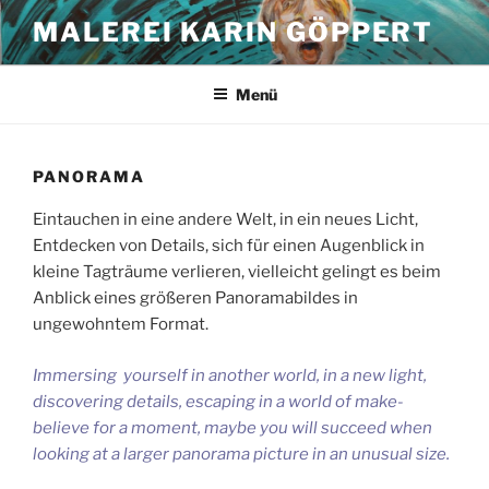
Zum
MALEREI KARIN GÖPPERT
Inhalt
springen
Menü
PANORAMA
Eintauchen in eine andere Welt, in ein neues Licht,
Entdecken von Details, sich für einen Augenblick in
kleine Tagträume verlieren, vielleicht gelingt es beim
Anblick eines größeren Panoramabildes in
ungewohntem Format.
Immersing yourself in another world, in a new light,
discovering details, escaping in a world of make-
believe for a moment, maybe you will succeed when
looking at a larger panorama picture in an unusual size.