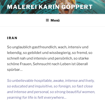
Zum
MALEREI KARIN GÖPPERT
Inhalt
springen
Menü
IRAN
So unglaublich gastfreundlich, wach, intensiv und
lebendig, so gebildet und wissbegierig, so fremd, so
schnell nah und intensiv und persönlich, so starke
schöne Frauen, Sehnsucht nach Leben ist überall
spürbar…
So unbelievable hospitable, awake, intense and lively,
so educated and inquisitive, so foreign, so fast close
and intense and personal, so strong beautiful women,
yearning for life is felt everywhere…